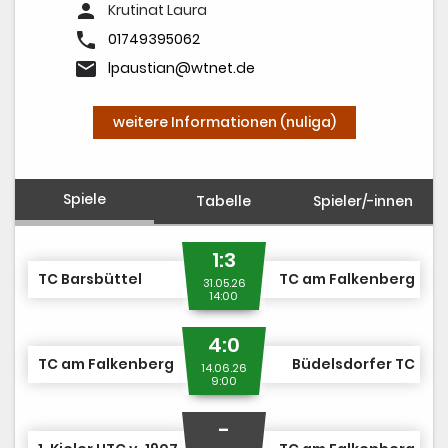
person
Krutinat Laura
phone
01749395062
email
lpaustian@wtnet.de
weitere Informationen (nuliga)
Spiele
Tabelle
Spieler/-innen
1:3
TC Barsbüttel
TC am Falkenberg
31.05.26
14:00
4:0
TC am Falkenberg
Büdelsdorfer TC
14.06.26
9:00
-