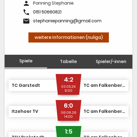
person
Panning Stephanie
phone
0151 50660821
email
stephaniepanning@gmail.com
weitere Informationen (nuliga)
Spiele
Tabelle
Spieler/-innen
4:2
TC Garstedt
TC am Falkenberg II
03.05.26
9:00
6:0
Itzehoer TV
TC am Falkenberg II
06.06.26
14:00
1:5