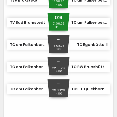
TSV Brokstedt
TC am Falkenberg II
13.06.26
14:00
0:6
TV Bad Bramstedt
TC am Falkenberg II
21.06.26
11:00
-
TC am Falkenberg II
TC Egenbüttel II
16.08.26
10:00
-
TC am Falkenberg II
TC BW Brunsbüttel II
22.08.26
14:00
-
TC am Falkenberg II
TuS H. Quickborn Tennis
29.08.26
14:00