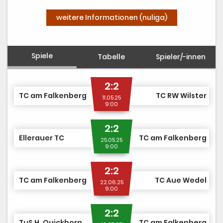
weitere Informationen (nuliga)
Spiele
Tabelle
Spieler/-innen
2:2
TC am Falkenberg
TC RW Wilster
11.05.25
9:00
2:2
Ellerauer TC
TC am Falkenberg
25.05.25
9:00
2:2
TC am Falkenberg
TC Aue Wedel
22.06.25
9:00
2:2
TuS H. Quickborn Tennis
TC am Falkenberg