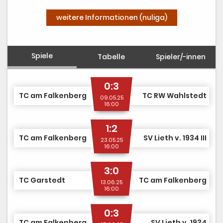
weitere Informationen (nuliga)
Spiele
Tabelle
Spieler/-innen
0:3
TC am Falkenberg
TC RW Wahlstedt
09.05.25
16:00
1:2
TC am Falkenberg
SV Lieth v. 1934 III
23.05.25
16:00
3:0
TC Garstedt
TC am Falkenberg
13.06.25
16:00
0:3
TC am Falkenberg
SV Lieth v. 1934