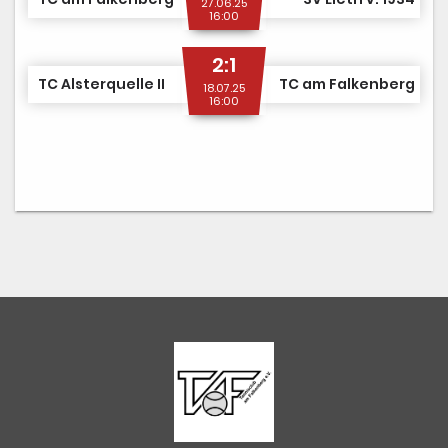
27.06.25
16:00
2:1
TC Alsterquelle II
TC am Falkenberg
18.07.25
16:00